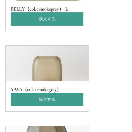
BELLY（col. : smokegrey）_L
購入する
YAVA（col. : smokegrey）
購入する