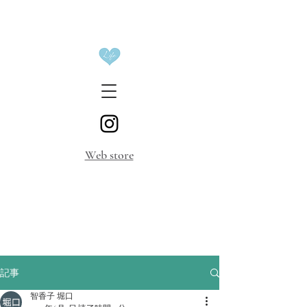
​Web store
記事
智香子 堀口