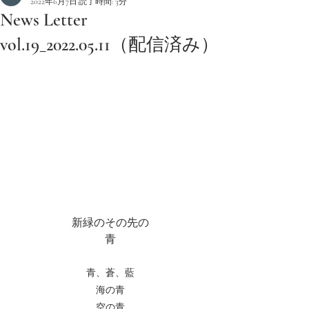
2022年6月7日
読了時間: 3分
News Letter
vol.19_2022.05.11（配信済み）
新緑のその先の
青
青、蒼、藍
海の青
空の青