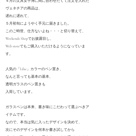
４月の文具女子博に間に合わせたくて注文を入れた
ヴェネチアの商品は、
遅れに遅れて、
５月初旬にようやく手元に届きました。
このご時世、仕方ないよね・・・と切り替えて、
Weekends Shopでお披露目し、
Web storeでもご購入いただけるようになっていま
す。
人気の「Lilac」カラーのペン置き、
なんと言っても基本の基本、
透明ガラスのペン置きも
入荷しています。
ガラスペンは本来、書き味にこだわって選ぶべきア
イテムです。
なので、本当は気に入ったデザインを決めて、
次にそのデザインを何本か書き試してから