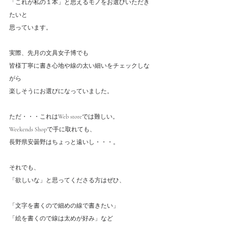
「これが私の１本」と思えるモノをお選びいただき
たいと
思っています。
実際、先月の文具女子博でも
皆様丁寧に書き心地や線の太い細いをチェックしな
がら
楽しそうにお選びになっていました。
ただ・・・これはWeb storeでは難しい。
Weekends Shopで手に取れても、
長野県安曇野はちょっと遠いし・・・。
それでも、
「欲しいな」と思ってくださる方はぜひ、
「文字を書くので細めの線で書きたい」
「絵を書くので線は太めが好み」など