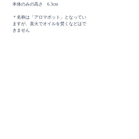
本体のみの高さ 6.3cm
＊名称は「アロマポット」となってい
ますが、直火でオイルを焚くなどはで
きません
返品・交換について
こちらの作品はガラス作家・横尾弘美
さんから直接ご納品いただいておりま
す。
ご注文確認メール、及び
納品時に検品をおこなっておりますの
発送通知メールについて
で、配送時の破損等、外的な理由がな
ストアではご注文確定時と発送時にご案内のメールを
い限り返品・交換には対応できませ
お送りしております。
ん。
ご注文時に弊社からのメールを受信できるよう
あらかじめご了承の上、ご購入いただ
ご設定をお願い致します。
きますようお願い申し上げます。
現在、
@docomo.ne.jp、@yahoo.co.jpで
お送りしたメールが届かない事象が多発しております。
ご注文確認メールが届いていないなど、
ご不明なことがございましたら