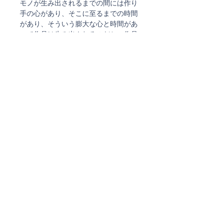
モノが生み出されるまでの間には作り
手の心があり、そこに至るまでの時間
があり、そういう膨大な心と時間があ
って作品は生み出されるのだと、作品
を手にするたびに思います。
宮澤京子さんのガラス作品は、優しい
色合いと透明感にガラスならではの艶
が加わった、おだやかな佇まいが本当
に素敵です。
ご注文確認メール、及び
発送通知メールについて
ストアではご注文確定時と発送時にご案内のメールを
お送りしております。
ご注文時に弊社からのメールを受信できるよう
ご設定をお願い致します。
現在、
@docomo.ne.jp、@yahoo.co.jpで