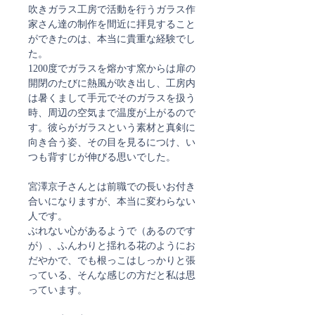
吹きガラス工房で活動を行うガラス作
家さん達の制作を間近に拝見すること
ができたのは、本当に貴重な経験でし
た。
1200度でガラスを熔かす窯からは扉の
開閉のたびに熱風が吹き出し、工房内
は暑くまして手元でそのガラスを扱う
時、周辺の空気まで温度が上がるので
す。彼らがガラスという素材と真剣に
向き合う姿、その目を見るにつけ、い
つも背すじが伸びる思いでした。
宮澤京子さんとは前職での長いお付き
合いになりますが、本当に変わらない
人です。
ぶれない心があるようで（あるのです
が）、ふんわりと揺れる花のようにお
だやかで、でも根っこはしっかりと張
っている、そんな感じの方だと私は思
っています。