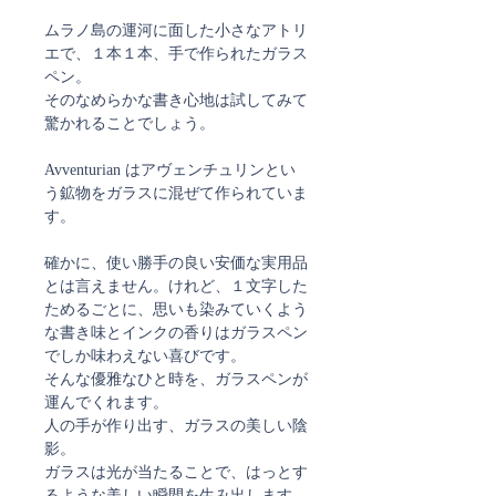
ムラノ島の運河に面した小さなアトリ
エで、１本１本、手で作られたガラス
ペン。
そのなめらかな書き心地は試してみて
驚かれることでしょう。
Avventurian はアヴェンチュリンとい
う鉱物をガラスに混ぜて作られていま
す。
確かに、使い勝手の良い安価な実用品
とは言えません。けれど、１文字した
ためるごとに、思いも染みていくよう
な書き味とインクの香りはガラスペン
でしか味わえない喜びです。
そんな優雅なひと時を、ガラスペンが
運んでくれます。
人の手が作り出す、ガラスの美しい陰
影。
ガラスは光が当たることで、はっとす
るような美しい瞬間を生み出します。