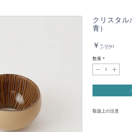
クリスタル
青）
価
￥7,590
格
数量
*
取扱上の注意
注意事項：
・漆の特性上、商品