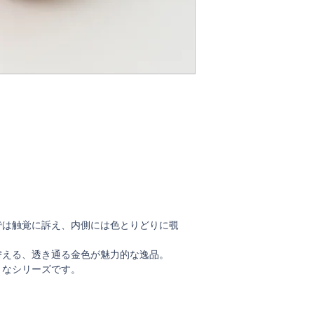
すのであらかじめご
・変色や劣化の恐れ
てください
・たわしや磨き粉で
えないでください
・ 電子レンジ、直
では触覚に訴え、内側には色とりどりに覗
替える、透き通る金色が魅力的な逸品。
きなシリーズです。