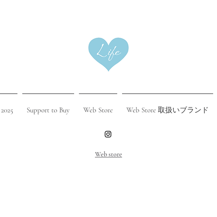
 2025
Support to Buy
Web Store
Web Store 取扱いブランド
​Web store