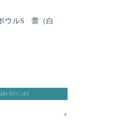
ボウルS 蕾（白
ADD TO CART
の柄、色に多少のばらつきがありま