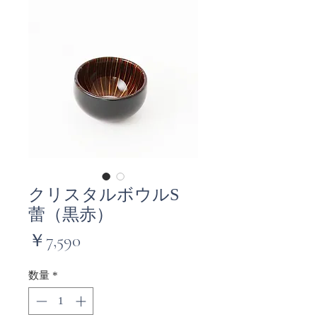
クリスタルボウルS
蕾（黒赤）
価
￥7,590
格
数量
*