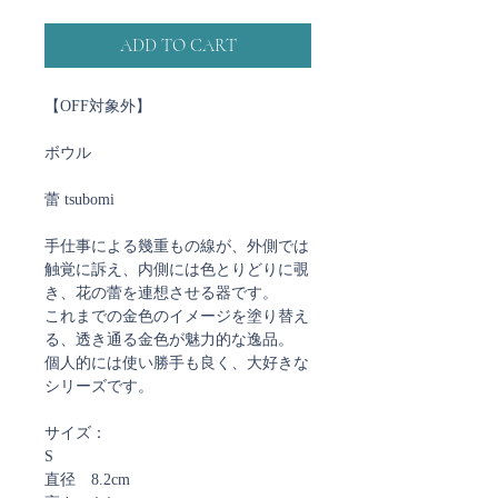
ADD TO CART
【OFF対象外】
ボウル
蕾 tsubomi
手仕事による幾重もの線が、外側では
触覚に訴え、内側には色とりどりに覗
き、花の蕾を連想させる器です。
これまでの金色のイメージを塗り替え
る、透き通る金色が魅力的な逸品。
個人的には使い勝手も良く、大好きな
シリーズです。
サイズ：
S
直径 8.2cm