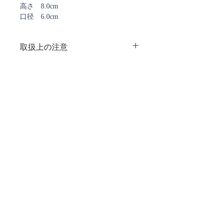
高さ 8.0cm
口径 6.0cm
取扱上の注意
注意事項：
・漆の特性上、商品の柄、色に多少の
ばらつきがありますのであらかじめご
ご注文確認メール、及び
了承ください
発送通知メールについて
・変色や劣化の恐れがあるので直射日
ストアではご注文確定時と発送時にご案内のメールを
光は避けて保管してください
お送りしております。
・たわしや磨き粉で洗わず、ガラスに
ご注文時に弊社からのメールを受信できるよう
は過度な衝撃を加えないでください
ご設定をお願い致します。
・ 電子レンジ、直火、湯煎での使用
現在、
@docomo.ne.jp、@yahoo.co.jpで
を避けてください
お送りしたメールが届かない事象が多発しております。
ご注文確認メールが届いていないなど、
ご不明なことがございましたら
下記フォームよりお問い合わせください。
​Contact