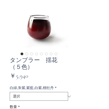
タンブラー 揺花
（５色）
価
￥5,940
格
白緑,朱紫,紫藍,白紫,桃牡丹
*
数量
*