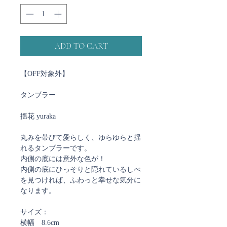
ADD TO CART
【OFF対象外】
タンブラー
揺花 yuraka
丸みを帯びて愛らしく、ゆらゆらと揺
れるタンブラーです。
内側の底には意外な色が！
内側の底にひっそりと隠れているしべ
を見つければ、ふわっと幸せな気分に
なります。
サイズ：
横幅 8.6cm