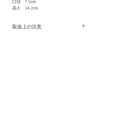
口径 7.5cm
高さ 14.2cm
取扱上の注意
注意事項：
・漆の特性上、商品の柄、色に多少の
ばらつきがありますのであらかじめご
ご注文確認メール、及び
了承ください
発送通知メールについて
・変色や劣化の恐れがあるので直射日
ストアではご注文確定時と発送時にご案内のメールを
光は避けて保管してください
お送りしております。
・たわしや磨き粉で洗わず、ガラスに
ご注文時に弊社からのメールを受信できるよう
は過度な衝撃を加えないでください
ご設定をお願い致します。
・ 電子レンジ、直火、湯煎での使用
現在、
@docomo.ne.jp、@yahoo.co.jpで
を避けてください
お送りしたメールが届かない事象が多発しております。
ご注文確認メールが届いていないなど、
ご不明なことがございましたら
下記フォームよりお問い合わせください。
​Contact
商品に関するお問合せやご質問・ご要望、お困りごと