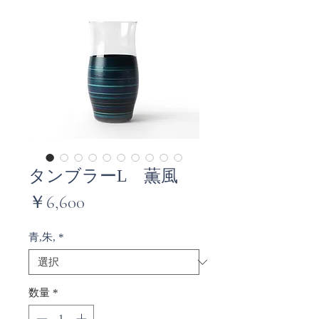
タンブラーL 薫風
価
￥6,600
格
青,朱,
*
数量
*