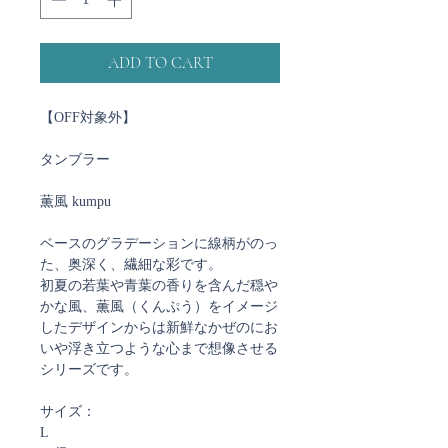
ADD TO CART
【OFF対象外】
タンブラー
薫風 kumpu
ベースのグラデーションに線柄がのっ
た、奥深く、繊細な彩です。
初夏の若葉や青葉の香りを含んだ穏や
かな風、薫風（くんぷう）をイメージ
したデザインからは新鮮なかぜのにお
いや浮き立つような心まで想像させる
シリーズです。
サイズ：
L