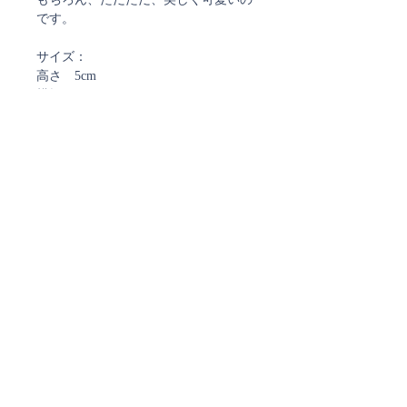
です。
サイズ：
高さ 5cm
横幅 5cm
ご注文確認メール、及び
発送通知メールについて
ストアではご注文確定時と発送時にご案内のメールを
お送りしております。
ご注文時に弊社からのメールを受信できるよう
ご設定をお願い致します。
現在、
@docomo.ne.jp、@yahoo.co.jpで
お送りしたメールが届かない事象が多発しております。
ご注文確認メールが届いていないなど、
ご不明なことがございましたら
下記フォームよりお問い合わせください。
​Contact
商品に関するお問合せやご質問・ご要望、お困りごと