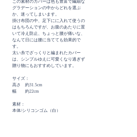
この素材のカバーは色も豊富で繊細な
グラデーションの中からどれを選ぶ
か、迷ってしまいます。
掛け布団の中、足下にに入れて使うの
はもちろんですが、お腹のあたりに置
いて冷え防止、ちょっと腰が痛いな、
なんて日には腰に当てても効果的で
す。
太い糸でざっくりと編まれたカバー
は、シンプルゆえに可愛くなり過ぎず
贈り物にもおすすめしています。
サイズ：
高さ 約31.5cm
幅 約22cm
素材：
本体/シリコンゴム（白）
カバー/カシミア30% メリノウール
55% シルク15%