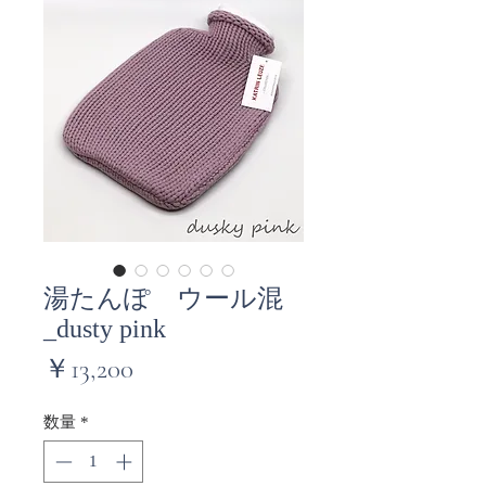
湯たんぽ ウール混
_dusty pink
価
￥13,200
格
数量
*