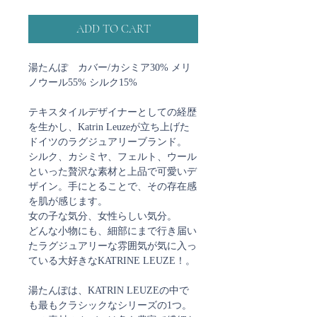
ADD TO CART
湯たんぽ カバー/カシミア30% メリ
ノウール55% シルク15%
テキスタイルデザイナーとしての経歴
を生かし、Katrin Leuzeが立ち上げた
ドイツのラグジュアリーブランド。
シルク、カシミヤ、フェルト、ウール
といった贅沢な素材と上品で可愛いデ
ザイン。手にとることで、その存在感
を肌が感じます。
女の子な気分、女性らしい気分。
どんな小物にも、細部にまで行き届い
たラグジュアリーな雰囲気が気に入っ
ている大好きなKATRINE LEUZE！。
湯たんぽは、KATRIN LEUZEの中で
も最もクラシックなシリーズの1つ。