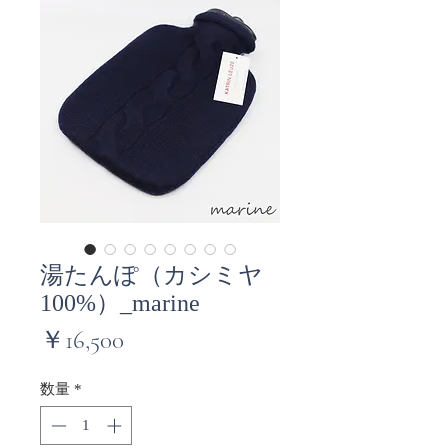
湯たんぽ（カシミヤ
100%）_marine
価
￥16,500
格
数量
*