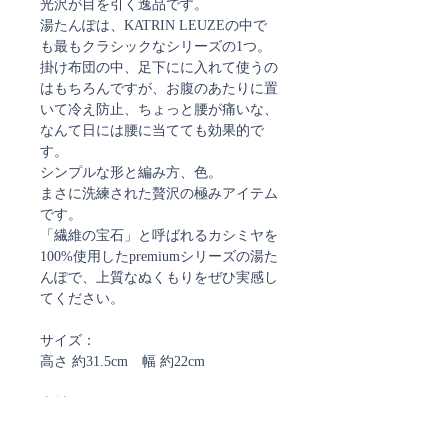
光沢が目を引く逸品です。
湯たんぽは、KATRIN LEUZEの中で
も最もクラシックなシリーズの1つ。
掛け布団の中、足下にに入れて使うの
はもちろんですが、お腹のあたりに置
いて冷え防止、ちょっと腰が痛いな、
なんて日には腰に当てても効果的で
す。
シンプルな形と編み方、色。
まさに洗練された贅沢の極みアイテム
です。
「繊維の宝石」と呼ばれるカシミヤを
100%使用したpremiumシリーズの湯た
んぽで、上質なぬくもりをぜひ実感し
てください。
サイズ：
高さ 約31.5cm 幅 約22cm
素材：
本体/シリコンゴム（黒）
カバー/カシミア100%