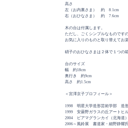
高さ
左（お内裏さま） 約 8.1cm
右（おひなさま） 約 7.6cm
木の台は付属します。
ただし、ごくシンプルなものです
お気に入りのものと取り替えてお
硝子のおひなさまは２体で１つの
台のサイズ
幅 約18cm
奥行き 約9cm
高さ 約1.5cm
＜宮澤京子プロフィール＞
1998 明星大学造形芸術学部 
1999 安曇野ガラスの丘アートヒ
2004 ビアマグランカイ（北海道
2006～風鈴展 書道家・細野静