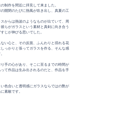
達の制作を間近に拝見して来ました。
は扉の開閉のたびに熱風が吹き出し、真夏の工
ラスからは熱波のようなものが出ていて、周
。彼らがガラスという素材と真剣に向き合う
背すじが伸びる思いでした。
れない心と、その反面、ふんわりと揺れる花
はしっかりと張ってガラスを作る、そんな感
す。
作り手の心があり、そこに至るまでの時間が
あって作品は生み出されるのだと、作品を手
しい色合いと透明感にガラスならではの艶が
当に素敵です。