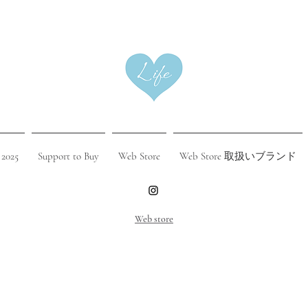
 2025
Support to Buy
Web Store
Web Store 取扱いブランド
​Web store