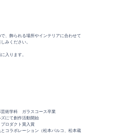
ので、飾られる場所やインテリアに合わせて
楽しみください。
箱に入ります。
造形芸術学科 ガラスコース卒業
ルズにて創作活動開始
）プロダクト賞入賞
耀氏とコラボレーション（松本パルコ、松本蔵