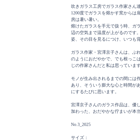
吹きガラス工房でガラス作家さん
1200度でガラスを熔かす窯から
房は暑い暑い。
熔けたガラスを手元で扱う時、ガ
辺の空気まで温度が上がるのです
姿、その目を見るにつけ、いつも
ガラス作家・宮澤京子さんは、ぶ
のようにおだやかで、でも根っこ
じの作家さんだと私は思っていま
モノが生み出されるまでの間には
あり、そういう膨大な心と時間が
にするたびに思います。
宮澤京子さんのガラス作品は、優
加わった、おだやかな佇まいが本
No.3_2025
サイズ：