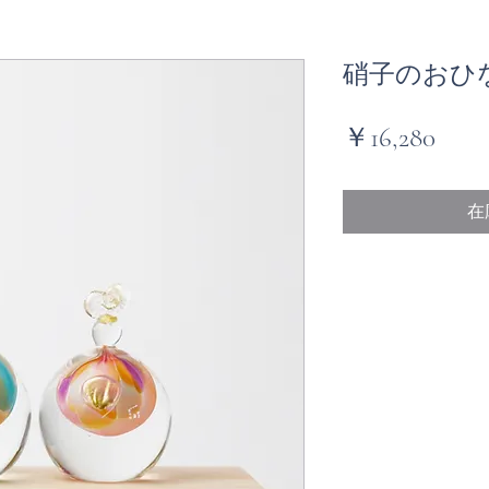
硝子のおひ
価
￥16,280
格
在