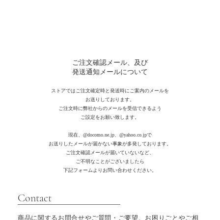
ご注文確認メール、及び
発送通知メールについて
ストアではご注文確定時と発送時にご案内のメールを
お送りしております。
ご注文時に弊社からのメールを受信できるよう
ご設定をお願い致します。
現在、
@docomo.ne.jp、@yahoo.co.jpで
お送りしたメールが届かない事象が多発しております。
ご注文確認メールが届いていないなど、
ご不明なことがございましたら
下記フォームよりお問い合わせください。
​Contact
商品に関するお問合せやご質問・ご要望、お困りごとやご相