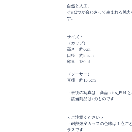
自然と人工。
その2つが合わさって生まれる魅力
す。
サイズ：
（カップ）
高さ 約6cm
口径 約8.5cm
容量 180ml
（ソーサー）
直径 約13.5cm
・最後の写真は、商品：tcs_PU4 
・該当商品は↓のものです
＜ご注意ください＞
・耐熱燿変ガラスの色味は１点ご
ラスです