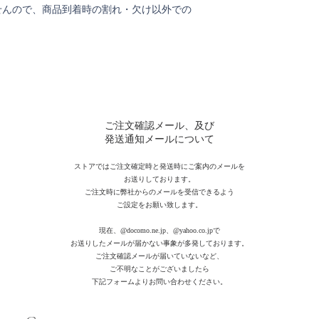
せんので、商品到着時の割れ・欠け以外での
ご注文確認メール、及び
発送通知メールについて
ストアではご注文確定時と発送時にご案内のメールを
お送りしております。
ご注文時に弊社からのメールを受信できるよう
ご設定をお願い致します。
現在、
@docomo.ne.jp、@yahoo.co.jpで
お送りしたメールが届かない事象が多発しております。
ご注文確認メールが届いていないなど、
ご不明なことがございましたら
下記フォームよりお問い合わせください。