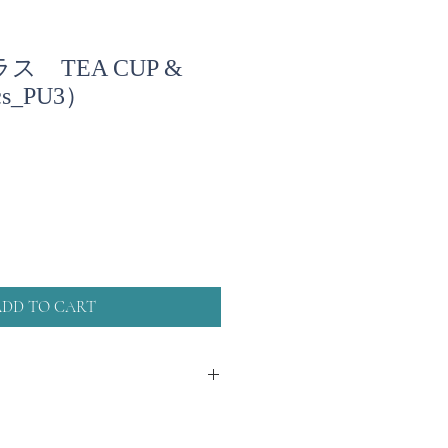
 TEA CUP &
s_PU3）
ADD TO CART
色味は１点ごとに微妙な違いがあ
るガラスです