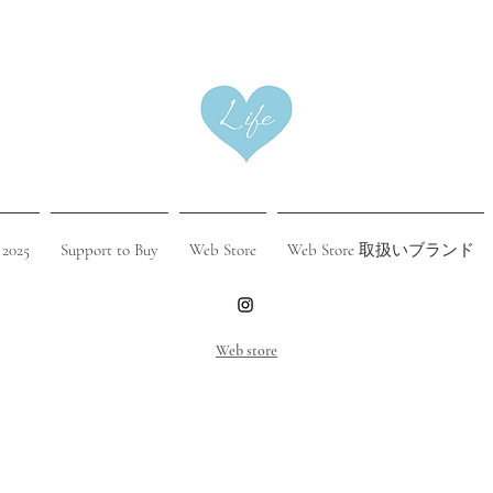
 2025
Support to Buy
Web Store
Web Store 取扱いブランド
​Web store