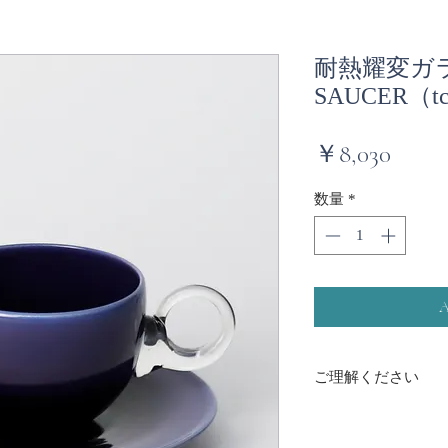
耐熱耀変ガラス
SAUCER（tc
価
￥8,030
格
数量
*
ご理解ください
・耐熱燿変ガラスの
り、１点ものと言え