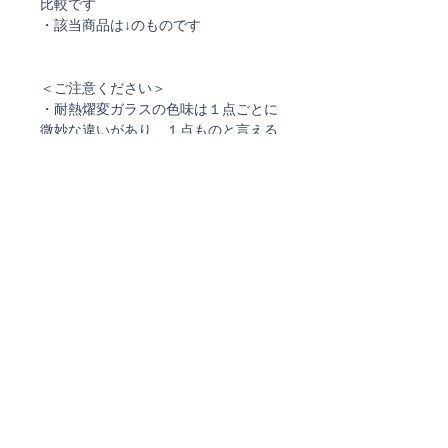
比較です
・該当商品は↓のものです
＜ご注意ください＞
・耐熱燿変ガラスの色味は１点ごとに
微妙な違いがあり、１点ものと言える
ガラスです
・全く同じ物を作ることができません
ので、商品到着時の割れ・欠け以外で
の返品・交換はお受けできません
Code:tcs_pu_4
ご理解ください
・耐熱燿変ガラスの色味は１点ごとに
微妙な違いがあり、１点ものと言える
ガラスです
ご注文確認メール、及び
・全く同じ物を作ることができません
発送通知メールについて
ので、商品到着時の割れ・欠け以外で