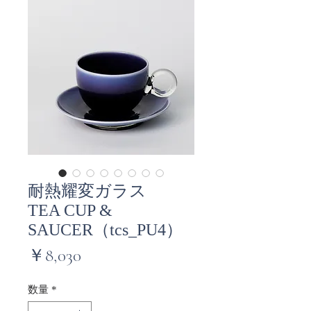
耐熱耀変ガラス
TEA CUP &
SAUCER（tcs_PU4）
価
￥8,030
格
数量
*