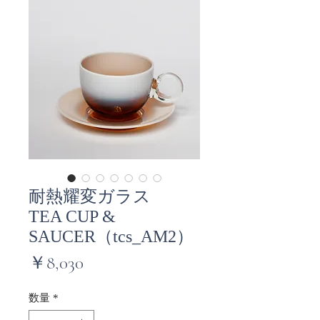
耐熱耀変ガラス
TEA CUP &
SAUCER（tcs_AM2）
価
￥8,030
格
数量
*