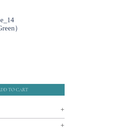
ee_14
/Green）
ADD TO CART
スでできています。衝撃や急激な温
】
い