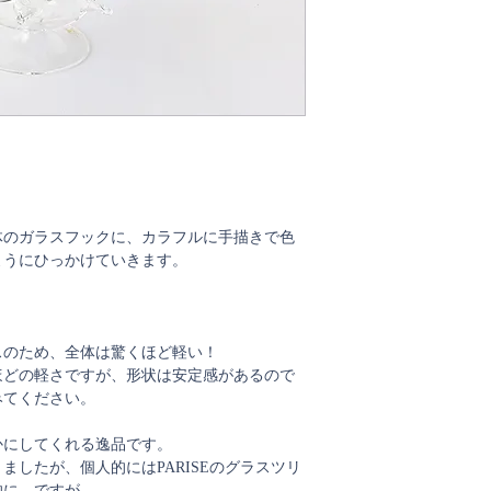
・ボール部分はハン
こちらの商品はラッ
ラメなどの塗装材が
ありますが人体には
・ボール部分は水洗
きますが、突起部分
いよう十分にご注意
・SALE品の返品・
。
体のガラスフックに、カラフルに手描きで色
ようにひっかけていきます。
スのため、全体は驚くほど軽い！
ほどの軽さですが、形状は安定感があるので
みてください。
かにしてくれる逸品です。
ましたが、個人的にはPARISEのグラスツリ
的に、ですが。