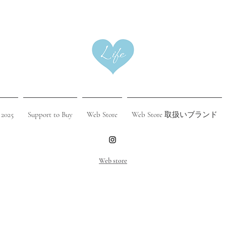
 2025
Support to Buy
Web Store
Web Store 取扱いブランド
​Web store