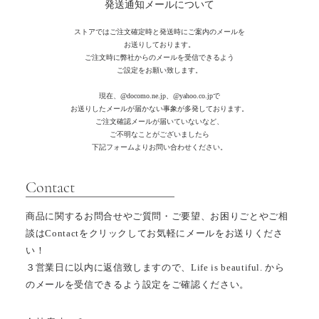
発送通知メールについて
ストアではご注文確定時と発送時にご案内のメールを
お送りしております。
ご注文時に弊社からのメールを受信できるよう
ご設定をお願い致します。
現在、
@docomo.ne.jp、@yahoo.co.jpで
お送りしたメールが届かない事象が多発しております。
ご注文確認メールが届いていないなど、
ご不明なことがございましたら
下記フォームよりお問い合わせください。
​Contact
商品に関するお問合せやご質問・ご要望、お困りごとやご相
談はContactをクリックしてお気軽にメールをお送りくださ
い！
３営業日に以内
に返信致しますので、
Life is beautiful. から
のメールを受信できるよう設定を
ご確認ください。