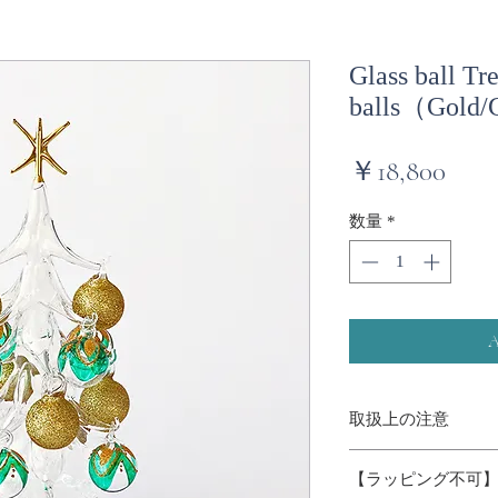
Glass ball Tr
balls（Gold
価
￥18,800
格
数量
*
取扱上の注意
・製品はすべてガラ
【ラッピング不可
度差は避けてくださ