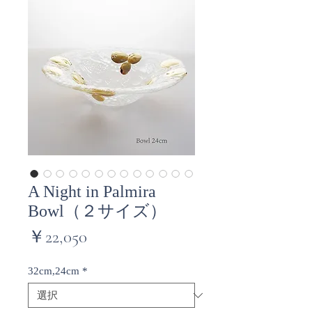
A Night in Palmira
Bowl（２サイズ）
価
￥22,050
格
32cm,24cm
*