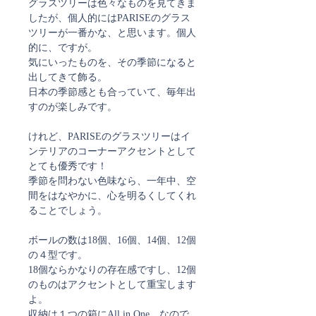
グラスツリーは色々なものを見てきま
したが、個人的にはPARISEのグラス
ツリーが一番かな、と思います。個人
的に、ですが。
気にいったものを、その季節になると
出してきて飾る。
日本の季節感とも合っていて、毎年出
すのが楽しみです。
けれど、PARISEのグラスツリーはイ
ンテリアのコーナーアクセントとして
とても優秀です！
季節を問わない色味なら、一年中、空
間をはなやかに、心を明るくしてくれ
ることでしょう。
ボールの数は18個、16個、14個、12個
の４型です。
18個ならかなりの存在感ですし、12個
のものはアクセントとして重宝します
よ。
収納は１つの箱にAll in One、なので