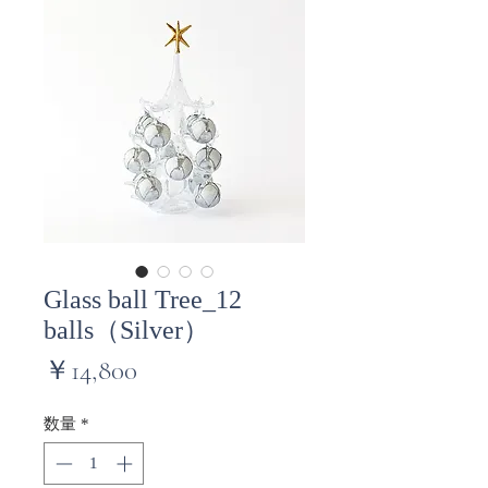
Glass ball Tree_12
balls（Silver）
価
￥14,800
格
数量
*