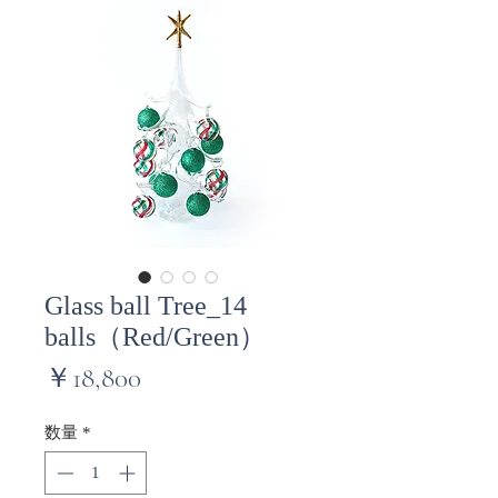
Glass ball Tree_14
balls（Red/Green）
価
￥18,800
格
数量
*