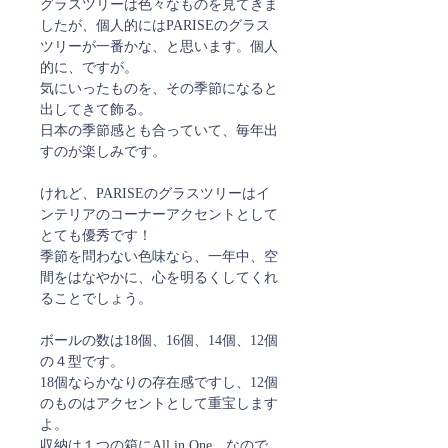
グラスツリーは色々なものを見てきま
したが、個人的にはPARISEのグラス
ツリーが一番かな、と思います。個人
的に、ですが。
気にいったものを、その季節になると
出してきて飾る。
日本の季節感とも合っていて、毎年出
すのが楽しみです。
けれど、PARISEのグラスツリーはイ
ンテリアのコーナーアクセントとして
とても優秀です！
季節を問わない色味なら、一年中、空
間をはなやかに、心を明るくしてくれ
ることでしょう。
ボールの数は18個、16個、14個、12個
の４型です。
18個ならかなりの存在感ですし、12個
のものはアクセントとして重宝します
よ。
収納は１つの箱にAll in One、なので