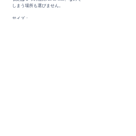
しまう場所も選びません。
サイズ：
ボール14個
ツリーの高さ 32cm
取扱上の注意
・製品はすべてガラスでできていま
【ラッピング不可】
す。衝撃や急激な温度差は避けてくだ
さい
こちらの商品はラッピング対応でき
・ボール部分はハンドペイントされて
ません
いますが、細かなラメなどの塗装材が
手についたり、落ちたりすることがあ
ご注文確認メール、及び
発送通知メールについて
りますが人体には無害です
・ボール部分は水洗いなど不可。本体
ストアではご注文確定時と発送時にご案内のメールを
部分は水洗いができますが、突起部分
お送りしております。
などもガラスですので当てたりしない
ご注文時に弊社からのメールを受信できるよう
ご設定をお願い致します。
よう十分にご注意ください
・SALE品の返品・交換はお受けでき
現在、
@docomo.ne.jp、@yahoo.co.jpで