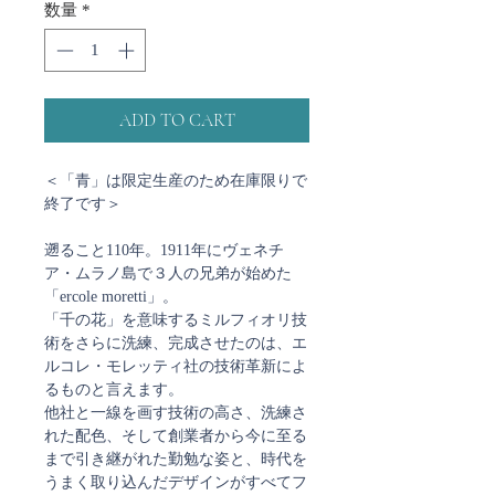
数量
*
ADD TO CART
＜「青」は限定生産のため在庫限りで
終了です＞
遡ること110年。1911年にヴェネチ
ア・ムラノ島で３人の兄弟が始めた
「ercole moretti」。
「千の花」を意味するミルフィオリ技
術をさらに洗練、完成させたのは、エ
ルコレ・モレッティ社の技術革新によ
るものと言えます。
他社と一線を画す技術の高さ、洗練さ
れた配色、そして創業者から今に至る
まで引き継がれた勤勉な姿と、時代を
うまく取り込んだデザインがすべてフ