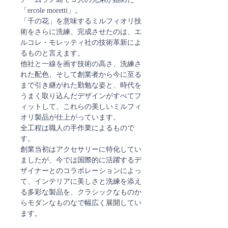
「ercole moretti」。
「千の花」を意味するミルフィオリ技
術をさらに洗練、完成させたのは、エ
ルコレ・モレッティ社の技術革新によ
るものと言えます。
他社と一線を画す技術の高さ、洗練さ
れた配色、そして創業者から今に至る
まで引き継がれた勤勉な姿と、時代を
うまく取り込んだデザインがすべてフ
ィットして、これらの美しいミルフィ
オリ製品が仕上がっています。
全工程は職人の手作業によるもので
す。
創業当初はアクセサリーに特化してい
ましたが、今では国際的に活躍するデ
ザイナーとのコラボレーションによっ
て、インテリアに美しさと洗練を添え
る多彩な製品を、クラシックなものか
らモダンなものなで幅広く展開してい
ます。