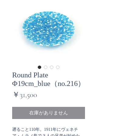
Round Plate
Φ19cm_blue（no.216）
価
￥31,500
格
在庫がありません
遡ること110年。1911年にヴェネチ
ア・ムラノ島で３人の兄弟が始めた