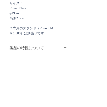
サイズ：
Round Plate
φ19cm
高さ2.5cm
＊専用のスタンド（Round_M
￥1,500）は別売りです
製品の特性について
ミルフィオリと呼ばれるガラスパーツ
個箱について
を職人の方が手で並べ、組み合わせて
焼き上げられたものです。
・ガラスのプレート、ボウルは全て個
ミルフィオリの並びは一様ではなく、
箱に入っていますが、日焼け、箱裏面
まったく同じものは存在しないとお考
のシール痕が残るものもあります。
えいただく方がよろしいかと思いま
ご注文確認メール、及び
・商品に問題がなければ、箱のダメー
発送通知メールについて
す。
ジは返品・返金の対象となりません。
個体差についてご理解いただき、また
ストアではご注文確定時と発送時にご案内のメールを
商品写真はその中に１点に過ぎません
お送りしております。
ので柄の出方等をご指定いただくこと
ご注文時に弊社からのメールを受信できるよう
ご設定をお願い致します。