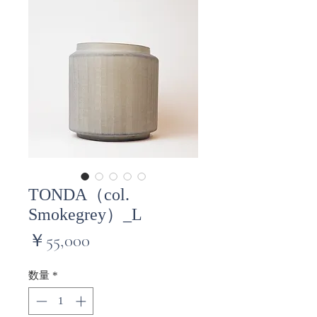
TONDA（col.
Smokegrey）_L
価
￥55,000
格
数量
*