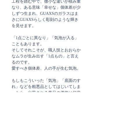
工程を踏む中で、微小な違いが積み重
なり、ある意味「幸せな」個体差が少
しずつ生まれ、GUAXSのガラスはま
さにGUAXSらしく彫刻のような輝き
を見せます。
「1点ごとに異なり」「気泡が入る」
こともあります。
そしてそれこそが、職人技とおおらか
なムラが生み出す「1点もの」と言え
るのです。
愛すべき個体差、人の手が生む気泡。
もしもこういった「気泡」「底面のす
れ」などを粗悪品としてはじいてしま
ったら、出荷される商品の価格は何倍
にも跳ね上がります。
GUAXSの良品基準を尊重し、弊社と
しては使用に問題がない限りすべて
「良品」として扱っております。
何を選び、どう生活に取り入れるか？