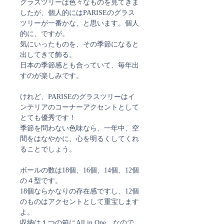
グラスツリーは色々なものを見てきま
したが、個人的にはPARISEのグラス
ツリーが一番かな、と思います。個人
的に、ですが。
気にいったものを、その季節になると
出してきて飾る。
日本の季節感とも合っていて、毎年出
すのが楽しみです。
けれど、PARISEのグラスツリーはイ
ンテリアのコーナーアクセントとして
とても優秀です！
季節を問わない色味なら、一年中、空
間をはなやかに、心を明るくしてくれ
ることでしょう。
ボールの数は18個、16個、14個、12個
の４型です。
18個ならかなりの存在感ですし、12個
のものはアクセントとして重宝します
よ。
収納は１つの箱にAll in One、なので