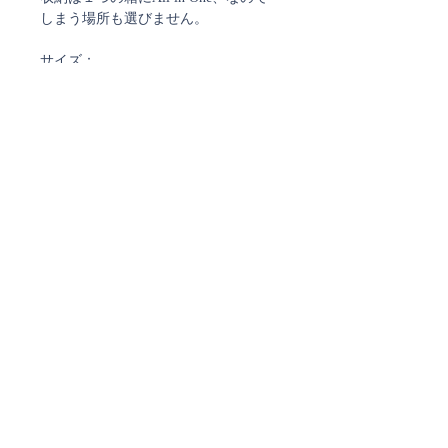
しまう場所も選びません。
サイズ：
ボール16個
ツリーの高さ 32cm
取扱上の注意
・製品はすべてガラスでできていま
【ラッピング不可】
す。衝撃や急激な温度差は避けてくだ
さい
こちらの商品はラッピング対応でき
・ボール部分はハンドペイントされて
ません
いますが、細かなラメなどの塗装材が
手についたり、落ちたりすることがあ
ご注文確認メール、及び
発送通知メールについて
りますが人体には無害です
・ボール部分は水洗いなど不可。本体
ストアではご注文確定時と発送時にご案内のメールを
部分は水洗いができますが、突起部分
お送りしております。
などもガラスですので当てたりしない
ご注文時に弊社からのメールを受信できるよう
ご設定をお願い致します。
よう十分にご注意ください
・SALE品の返品・交換はお受けでき
現在、
@docomo.ne.jp、@yahoo.co.jpで