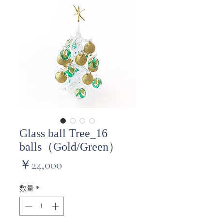
Glass ball Tree_16
balls（Gold/Green）
価
￥24,000
格
数量
*