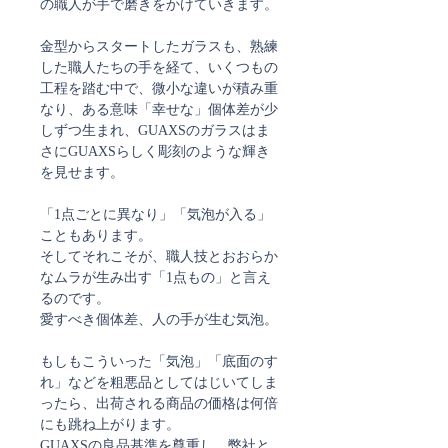
の職人が手で磨きをかけていきます。
金型からスタートしたガラスも、熟練
した職人たちの手を経て、いくつもの
工程を踏む中で、微小な違いが積み重
なり、ある意味「幸せな」個体差が少
しずつ生まれ、GUAXSのガラスはま
さにGUAXSらしく彫刻のような輝き
を見せます。
「1点ごとに異なり」「気泡が入る」
こともあります。
そしてそれこそが、職人技とおおらか
なムラが生み出す「1点もの」と言え
るのです。
愛すべき個体差、人の手が生む気泡。
もしもこういった「気泡」「底面のす
れ」などを粗悪品としてはじいてしま
ったら、出荷される商品の価格は何倍
にも跳ね上がります。
GUAXSの良品基準を尊重し、弊社と