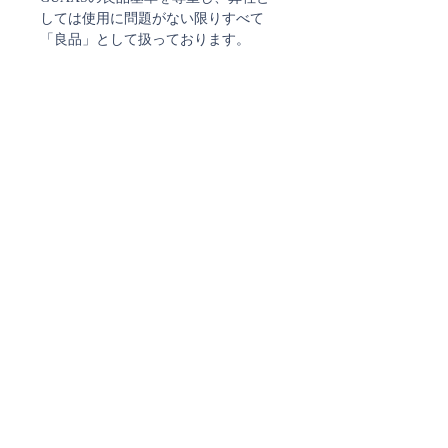
しては使用に問題がない限りすべて
「良品」として扱っております。
何を選び、どう生活に取り入れるか？
既にGUAXSをお持ちの方ならご存知
かと思いますが、GUAXSの雰囲気や
佇まいは、なかなか、そうそう他には
ないものです。
GAUXS特有のカット、グレイがかっ
たガラスの色、表面のつややマットな
質感。どれもが特別な輝きをもちま
す。
花を生けても、明かりを灯しても、
GAUXSはそこにあることで特別な雰
囲気をかもします。
リビングでも、ダイニングでも寝室で
も。GAUXSのこの特別な存在が素敵
な時間を演出することを確信していま
す。