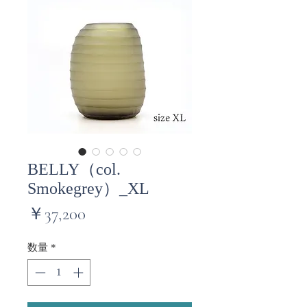
BELLY（col.
Smokegrey）_XL
価
￥37,200
格
数量
*