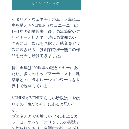
ADD TO CART
イタリア・ヴェネチアのムラノ島に工
房を構えるVENIIN（ヴェニーニ）は
1921年の創業以来、多くの建築家やデ
ザイナーと組んで、時代の雰囲気や、
さらには、次代を見据えた感覚をガラ
スに吹き込み、独創的で唯一無二の作
品を発表し続けてきました。
特に今年は100周年の記念イヤーにあ
たり、多くのトップアーティスト、建
築家とのコラボレーションワークを世
界中で展開しています。
VENINIがVENINIらしい所以は、やは
りその「色づかい」にあると思いま
す。
ヴェネチアでも珍しい125にも上るカ
ラーは、すべて「オリジナルの製法」
で作られており、色製作の担当者がも