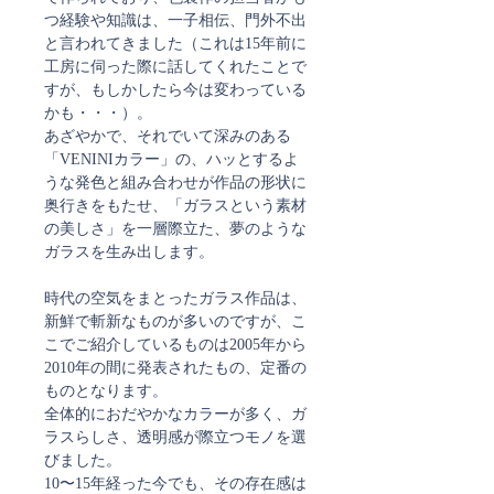
つ経験や知識は、一子相伝、門外不出
と言われてきました（これは15年前に
工房に伺った際に話してくれたことで
すが、もしかしたら今は変わっている
かも・・・）。
あざやかで、それでいて深みのある
「VENINIカラー」の、ハッとするよ
うな発色と組み合わせが作品の形状に
奥行きをもたせ、「ガラスという素材
の美しさ」を一層際立た、夢のような
ガラスを生み出します。
時代の空気をまとったガラス作品は、
新鮮で斬新なものが多いのですが、こ
こでご紹介しているものは2005年から
2010年の間に発表されたもの、定番の
ものとなります。
全体的におだやかなカラーが多く、ガ
ラスらしさ、透明感が際立つモノを選
びました。
10〜15年経った今でも、その存在感は