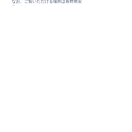
なお、ご覧いただける場所は長野県安
曇野市の弊社ショールームとなりま
す。
info@life-is-beautiful.store
VENINIの箱について
当サイトで販売しているVENINIは、
返品について
ヴェネチアのVENINI工房でオーダー
したものです。
返品・交換 不可
専用の箱がありますが、箱自体には色
実際にご覧になりたい方へ
褪せがあり、１点（INCISI:722.08）に
ついては専用箱に入りません。
【商品をお手元でご覧になりたい方
【ラッピング不可】
へ】
こちらの商品はラッピング対応できま
実際に商品をご覧になりたい場合に
せん
は、
・ご希望の日時を複数
ご注文確認メール、及び
発送通知メールについて
・ご希望の商品名