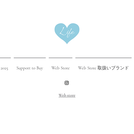
 2025
Support to Buy
Web Store
Web Store 取扱いブランド
​Web store