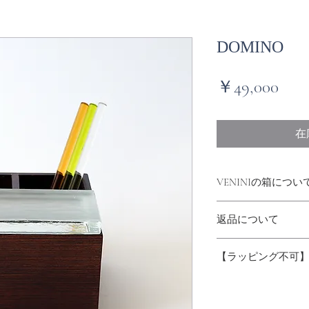
DOMINO
価
￥49,000
格
在
VENINIの箱につい
当サイトで販売してい
返品について
VENINI工房でオー
専用の箱があります
返品・交換 不可
（INCISI:722.
【ラッピング不可
こちらの商品はラッ