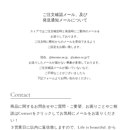
ご注文確認メール、及び
発送通知メールについて
ストアではご注文確定時と発送時にご案内のメールを
お送りしております。
ご注文時に弊社からのメールを受信できるよう
ご設定をお願い致します。
現在、
@docomo.ne.jp、@yahoo.co.jpで
お送りしたメールが届かない事象が多発しております。
ご注文確認メールが届いていないなど、
ご不明なことがございましたら
下記フォームよりお問い合わせください。
​Contact
商品に関するお問合せやご質問・ご要望、お困りごとやご相
談はContactをクリックしてお気軽にメールをお送りくださ
い！
３営業日に以内
に返信致しますので、
Life is beautiful. から