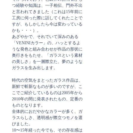
つ経験や知識は、一子相伝、門外不出
と言われてきました（これは15年前に
工房に伺った際に話してくれたことで
すが、もしかしたら今は変わっている
かも・・・）。
あざやかで、それでいて深みのある
「VENINIカラー」の、ハッとするよ
うな発色と組み合わせが作品の形状に
奥行きをもたせ、「ガラスという素材
の美しさ」を一層際立た、夢のような
ガラスを生み出します。
時代の空気をまとったガラス作品は、
新鮮で斬新なものが多いのですが、こ
こでご紹介しているものは2005年から
2010年の間に発表されたもの、定番の
ものとなります。
全体的におだやかなカラーが多く、ガ
ラスらしさ、透明感が際立つモノを選
びました。
10〜15年経った今でも、その存在感は