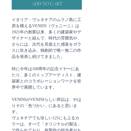
ADD TO CART
イタリア・ヴェネチアのムラノ島に工
房を構えるVENIIN（ヴェニーニ）は
1921年の創業以来、多くの建築家やデ
ザイナーと組んで、時代の雰囲気や、
さらには、次代を見据えた感覚をガラ
スに吹き込み、独創的で唯一無二の作
品を発表し続けてきました。
特に今年は100周年の記念イヤーにあ
たり、多くのトップアーティスト、建
築家とのコラボレーションワークを世
界中で展開しています。
VENINIがVENINIらしい所以は、やは
りその「色づかい」にあると思いま
す。
ヴェネチアでも珍しい125にも上るカ
ラーは、すべて「オリジナルの製法」
で作られており、色製作の担当者がも