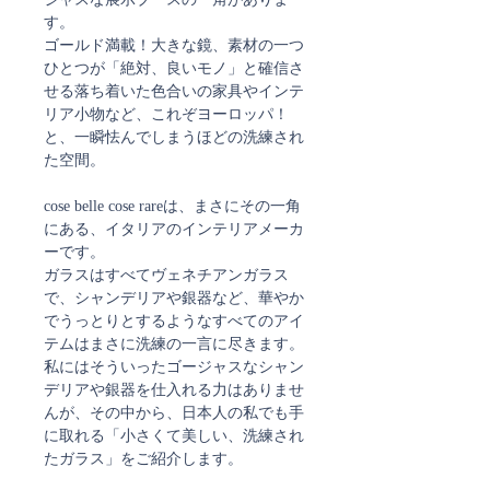
す。
ゴールド満載！大きな鏡、素材の一つ
ひとつが「絶対、良いモノ」と確信さ
せる落ち着いた色合いの家具やインテ
リア小物など、これぞヨーロッパ！
と、一瞬怯んでしまうほどの洗練され
た空間。
cose belle cose rareは、まさにその一角
にある、イタリアのインテリアメーカ
ーです。
ガラスはすべてヴェネチアンガラス
で、シャンデリアや銀器など、華やか
でうっとりとするようなすべてのアイ
テムはまさに洗練の一言に尽きます。
私にはそういったゴージャスなシャン
デリアや銀器を仕入れる力はありませ
んが、その中から、日本人の私でも手
に取れる「小さくて美しい、洗練され
たガラス」をご紹介します。