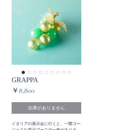
GRAPPA
価
￥8,800
格
在庫がありません
イタリアの展示会に行くと、一際ゴー
ジャスな展示ブースの一角がありま