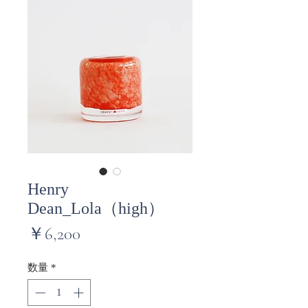
Henry
Dean_Lola（high）
価
￥6,200
格
数量
*