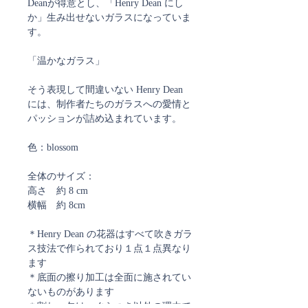
Deanが得意とし、「Henry Dean にし
か」生み出せないガラスになっていま
す。
「温かなガラス」
そう表現して間違いない Henry Dean
には、制作者たちのガラスへの愛情と
パッションが詰め込まれています。
色：blossom
全体のサイズ：
高さ 約 8 cm
横幅 約 8cm
＊Henry Dean の花器はすべて吹きガラ
ス技法で作られており１点１点異なり
ます
＊底面の擦り加工は全面に施されてい
ないものがあります
＊割れ、欠け、ぐらつき以外の理由で