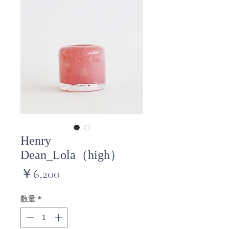
Henry
Dean_Lola（high）
価
￥6,200
格
数量
*