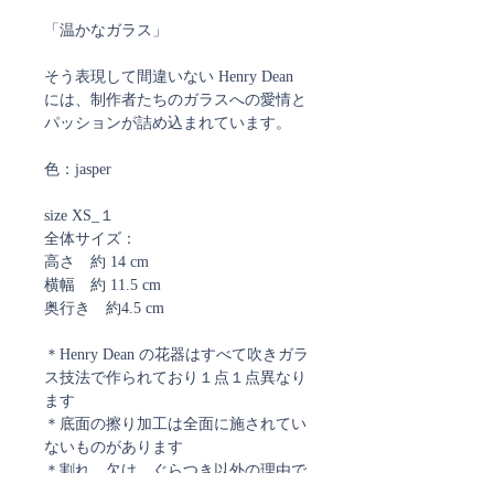
「温かなガラス」
そう表現して間違いない Henry Dean
には、制作者たちのガラスへの愛情と
パッションが詰め込まれています。
色：jasper
size XS_１
全体サイズ：
高さ 約 14 cm
横幅 約 11.5 cm
奥行き 約4.5 cm
＊Henry Dean の花器はすべて吹きガラ
ス技法で作られており１点１点異なり
ます
＊底面の擦り加工は全面に施されてい
ないものがあります
＊割れ、欠け、ぐらつき以外の理由で
の返品・交換はお受けできません