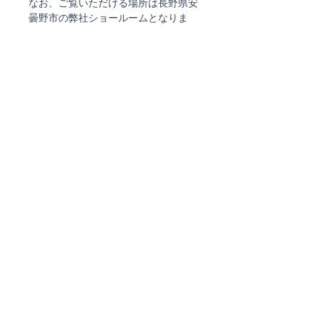
なお、ご覧いただける場所は長野県安
曇野市の弊社ショールームとなりま
す。
info@life-is-beautiful.store
VENINIの箱について
当サイトで販売しているVENINIは、
返品について
ヴェネチアのVENINI工房でオーダー
したものです。
返品・交換 不可
専用の箱がありますが、箱自体には色
実際に商品をご覧になりたい方
褪せがあり、１点（INCISI:722.08）に
へ
ついては専用箱に入りません。
【商品をお手元でご覧になりたい方
【ラッピング不可】
へ】
こちらの商品はラッピング対応できま
実際に商品をご覧になりたい場合に
せん
は、
・ご希望の日時を複数
ご注文確認メール、及び