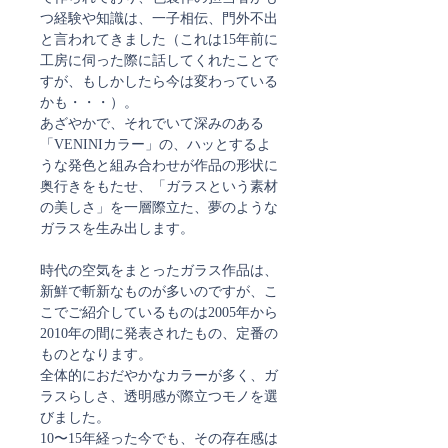
つ経験や知識は、一子相伝、門外不出
と言われてきました（これは15年前に
工房に伺った際に話してくれたことで
すが、もしかしたら今は変わっている
かも・・・）。
あざやかで、それでいて深みのある
「VENINIカラー」の、ハッとするよ
うな発色と組み合わせが作品の形状に
奥行きをもたせ、「ガラスという素材
の美しさ」を一層際立た、夢のような
ガラスを生み出します。
時代の空気をまとったガラス作品は、
新鮮で斬新なものが多いのですが、こ
こでご紹介しているものは2005年から
2010年の間に発表されたもの、定番の
ものとなります。
全体的におだやかなカラーが多く、ガ
ラスらしさ、透明感が際立つモノを選
びました。
10〜15年経った今でも、その存在感は