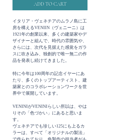
ADD TO CART
イタリア・ヴェネチアのムラノ島に工
房を構えるVENIIN（ヴェニーニ）は
1921年の創業以来、多くの建築家やデ
ザイナーと組んで、時代の雰囲気や、
さらには、次代を見据えた感覚をガラ
スに吹き込み、独創的で唯一無二の作
品を発表し続けてきました。
特に今年は100周年の記念イヤーにあ
たり、多くのトップアーティスト、建
築家とのコラボレーションワークを世
界中で展開しています。
VENINIがVENINIらしい所以は、やは
りその「色づかい」にあると思いま
す。
ヴェネチアでも珍しい125にも上るカ
ラーは、すべて「オリジナルの製法」
で作られており、色製作の担当者がも