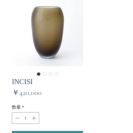
INCISI
価
￥420,000
格
数量
*