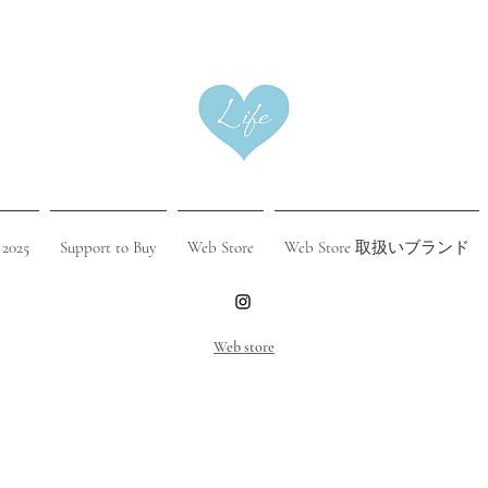
 2025
Support to Buy
Web Store
Web Store 取扱いブランド
​Web store