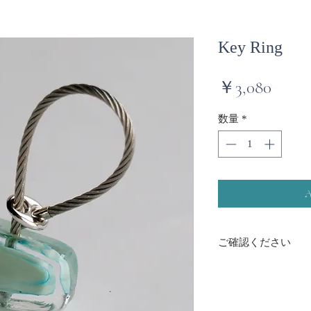
Key Ring
価
￥3,080
格
数量
*
ご確認ください
・すべて手作りのた
・ワイヤー先のネジ
切に扱い、時々締め