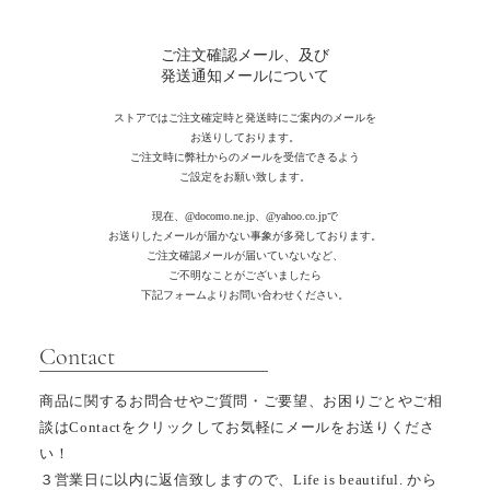
ご注文確認メール、及び
発送通知メールについて
ストアではご注文確定時と発送時にご案内のメールを
お送りしております。
ご注文時に弊社からのメールを受信できるよう
ご設定をお願い致します。
現在、
@docomo.ne.jp、@yahoo.co.jpで
お送りしたメールが届かない事象が多発しております。
ご注文確認メールが届いていないなど、
ご不明なことがございましたら
下記フォームよりお問い合わせください。
​Contact
商品に関するお問合せやご質問・ご要望、お困りごとやご相
談はContactをクリックしてお気軽にメールをお送りくださ
い！
３営業日に以内
に返信致しますので、
Life is beautiful. から