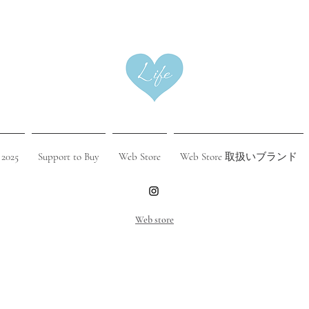
 2025
Support to Buy
Web Store
Web Store 取扱いブランド
​Web store