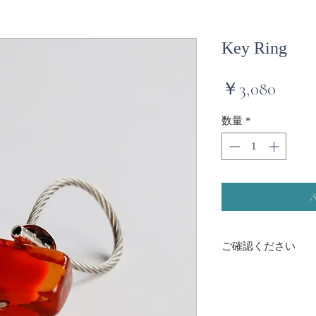
Key Ring
価
￥3,080
格
数量
*
ご確認ください
・すべて手作りのた
・ワイヤー先のネジ
切に扱い、時々締め