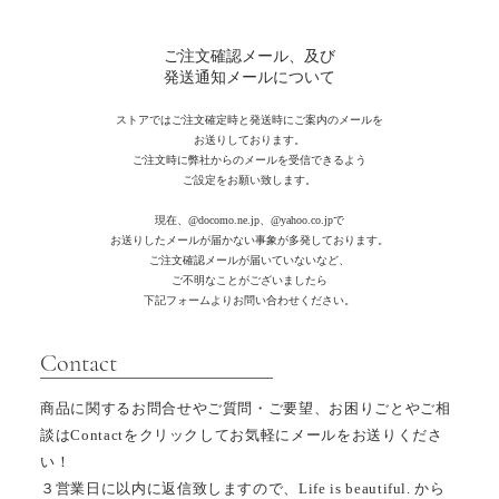
ご注文確認メール、及び
発送通知メールについて
ストアではご注文確定時と発送時にご案内のメールを
お送りしております。
ご注文時に弊社からのメールを受信できるよう
ご設定をお願い致します。
現在、
@docomo.ne.jp、@yahoo.co.jpで
お送りしたメールが届かない事象が多発しております。
ご注文確認メールが届いていないなど、
ご不明なことがございましたら
下記フォームよりお問い合わせください。
​Contact
商品に関するお問合せやご質問・ご要望、お困りごとやご相
談はContactをクリックしてお気軽にメールをお送りくださ
い！
３営業日に以内
に返信致しますので、
Life is beautiful. から