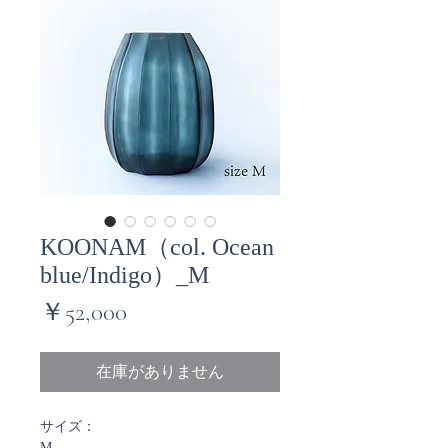
KOONAM（col. Ocean
blue/Indigo）_M
価
￥52,000
格
在庫がありません
サイズ：
M