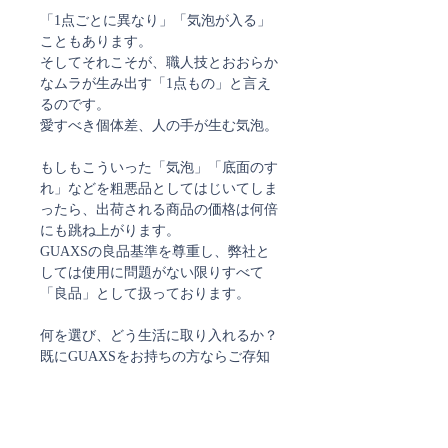
「1点ごとに異なり」「気泡が入る」
こともあります。
そしてそれこそが、職人技とおおらか
なムラが生み出す「1点もの」と言え
るのです。
愛すべき個体差、人の手が生む気泡。
もしもこういった「気泡」「底面のす
れ」などを粗悪品としてはじいてしま
ったら、出荷される商品の価格は何倍
にも跳ね上がります。
GUAXSの良品基準を尊重し、弊社と
しては使用に問題がない限りすべて
「良品」として扱っております。
何を選び、どう生活に取り入れるか？
既にGUAXSをお持ちの方ならご存知
かと思いますが、GUAXSの雰囲気や
佇まいは、なかなか、そうそう他には
ないものです。
GAUXS特有のカット、グレイがかっ