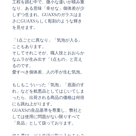
工程を踏む中で、微小な違いが積み重
なり、ある意味「幸せな」個体差が少
しずつ生まれ、GUAXSのガラスはま
さにGUAXSらしく彫刻のような輝き
を見せます。
「1点ごとに異なり」「気泡が入る」
こともあります。
そしてそれこそが、職人技とおおらか
なムラが生み出す「1点もの」と言え
るのです。
愛すべき個体差、人の手が生む気泡。
もしもこういった「気泡」「底面のす
れ」などを粗悪品としてはじいてしま
ったら、出荷される商品の価格は何倍
にも跳ね上がります。
GUAXSの良品基準を尊重し、弊社と
しては使用に問題がない限りすべて
「良品」として扱っております。
何を選び、どう生活に取り入れるか？