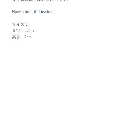
Have a beautiful teatime!
サイズ：
直径 27cm
高さ 2cm
取扱注意事項
・洗浄は必ず手洗いで、食洗機は使わ
ないでください
・金が入っているものは18金です
ご注文確認メール、及び
・電子レンジ、直火 不可
発送通知メールについて
ストアではご注文確定時と発送時にご案内のメールを
お送りしております。
ご注文時に弊社からのメールを受信できるよう
ご設定をお願い致します。
現在、
@docomo.ne.jp、@yahoo.co.jpで
お送りしたメールが届かない事象が多発しております。