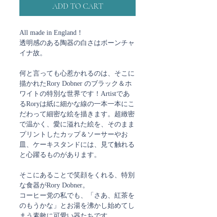
ADD TO CART
All made in England！
透明感のある陶器の白さはボーンチャ
イナ故。
何と言っても心惹かれるのは、そこに
描かれたRory Dobner のブラック＆ホ
ワイトの特別な世界です！Artistであ
るRoryは紙に細かな線の一本一本にこ
だわって細密な絵を描きます。超緻密
で温かく、愛に溢れた絵を、そのまま
プリントしたカップ＆ソーサーやお
皿、ケーキスタンドには、見て触れる
と心躍るものがあります。
そこにあることで笑顔をくれる、特別
な食器がRory Dobner。
コーヒー党の私でも、「さあ、紅茶を
のもうかな」とお湯を沸かし始めてし
まう素敵に可愛い器たちです。