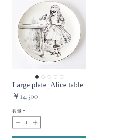
Large plate_Alice table
価
￥14,500
格
数量
*