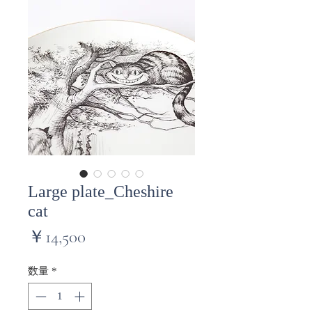
Large plate_Cheshire
cat
価
￥14,500
格
数量
*