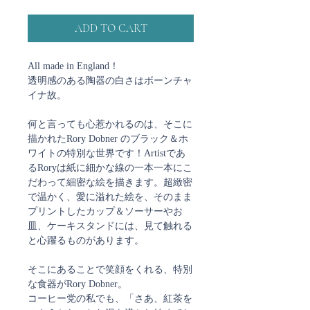
ADD TO CART
All made in England！
透明感のある陶器の白さはボーンチャ
イナ故。
何と言っても心惹かれるのは、そこに
描かれたRory Dobner のブラック＆ホ
ワイトの特別な世界です！Artistであ
るRoryは紙に細かな線の一本一本にこ
だわって細密な絵を描きます。超緻密
で温かく、愛に溢れた絵を、そのまま
プリントしたカップ＆ソーサーやお
皿、ケーキスタンドには、見て触れる
と心躍るものがあります。
そこにあることで笑顔をくれる、特別
な食器がRory Dobner。
コーヒー党の私でも、「さあ、紅茶を