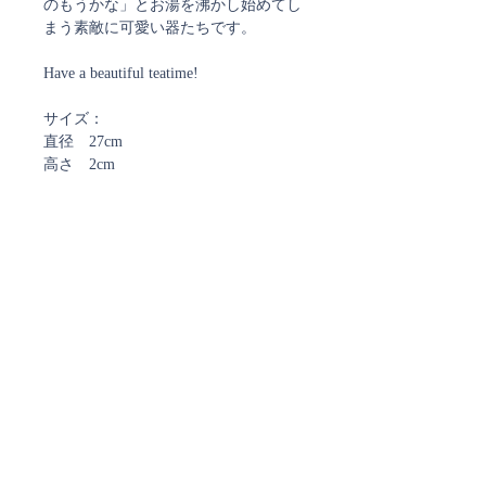
のもうかな」とお湯を沸かし始めてし
まう素敵に可愛い器たちです。
Have a beautiful teatime!
サイズ：
直径 27cm
高さ 2cm
取扱注意事項
・洗浄は必ず手洗いで、食洗機は使わ
ないでください
・金が入っているものは18金です
ご注文確認メール、及び
・電子レンジ、直火 不可
発送通知メールについて
ストアではご注文確定時と発送時にご案内のメールを
お送りしております。
ご注文時に弊社からのメールを受信できるよう
ご設定をお願い致します。