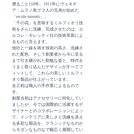
遡ること110年。1911年にヴェネチ
ア・ムラノ島で３人の兄弟が始めた
「ercole moretti」。
「千の花」を意味するミルフィオリ技
術をさらに洗練、完成させたのは、エ
ルコレ・モレッティ社の技術革新によ
るものと言えます。
他社と一線を画す技術の高さ、洗練さ
れた配色、そして創業者から今に至る
まで引き継がれた勤勉な姿と、時代を
うまく取り込んだデザインがすべてフ
ィットして、これらの美しいミルフィ
オリ製品が仕上がっています。
全工程は職人の手作業によるもので
す。
創業当初はアクセサリーに特化してい
ましたが、今では国際的に活躍するデ
ザイナーとのコラボレーションによっ
て、インテリアに美しさと洗練を添え
る多彩な製品を、クラシックなものか
らモダンなものなで幅広く展開してい