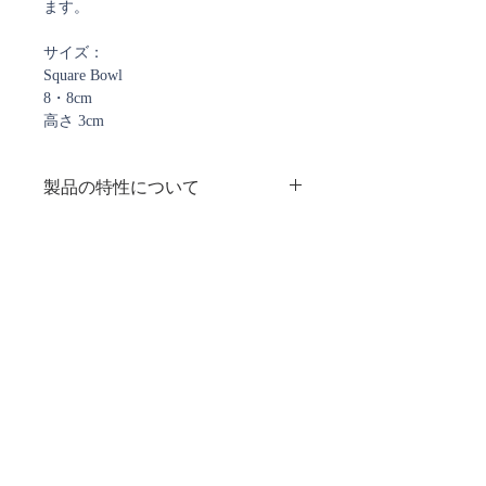
ます。
サイズ：
Square Bowl
8・8cm
高さ 3cm
製品の特性について
ミルフィオリと呼ばれるガラスパーツ
個箱について
を職人の方が手で並べ、組み合わせて
焼き上げられたものです。
・ガラスのプレート、ボウルは全て個
ミルフィオリの並びは一様ではなく、
箱に入っていますが、日焼け、箱裏面
まったく同じものは存在しないとお考
のシール痕が残るものもあります。
えいただく方がよろしいかと思いま
ご注文確認メール、及び
・商品に問題がなければ、箱のダメー
発送通知メールについて
す。
ジは返品・返金の対象となりません。
個体差についてご理解いただき、また
ストアではご注文確定時と発送時にご案内のメールを
商品写真はその中に１点に過ぎません
お送りしております。
ので柄の出方等をご指定いただくこと
ご注文時に弊社からのメールを受信できるよう
ご設定をお願い致します。
はできません。
現在、
@docomo.ne.jp、@yahoo.co.jpで