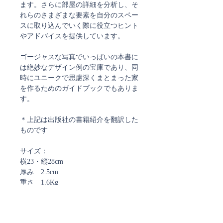
ます。さらに部屋の詳細を分析し、そ
れらのさまざまな要素を自分のスペー
スに取り込んでいく際に役立つヒント
やアドバイスを提供しています。
ゴージャスな写真でいっぱいの本書に
は絶妙なデザイン例の宝庫であり、同
時にユニークで思慮深くまとまった家
を作るためのガイドブックでもありま
す。
＊上記は出版社の書籍紹介を翻訳した
ものです
サイズ：
横23・縦28cm
厚み 2.5cm
重さ 1.6Kg
言語 英語
ハードカバー