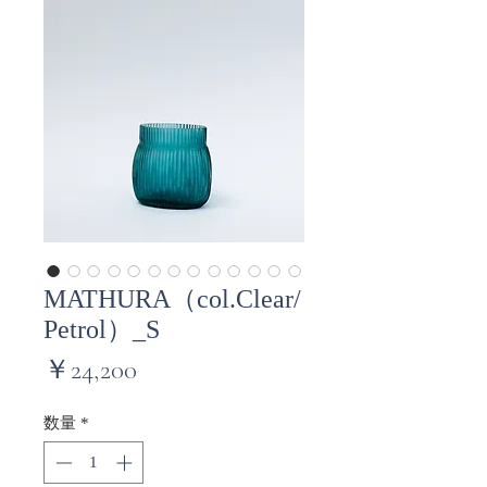
MATHURA（col.Clear/
Petrol）_S
価
￥24,200
格
数量
*