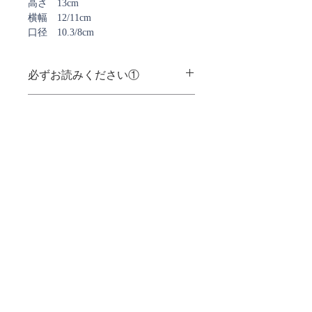
高さ 13cm
横幅 12/11cm
口径 10.3/8cm
必ずお読みください①
＜注意事項＞
必ずお読みください②
・GUAXSのガラスはすべて手作りの
ため個体ごとに多少、形や彫刻面の仕
＜梱包について＞
上がりが異なります
配送時には「割れない」ことを第一
・オイルポリッシュ仕上げが施されて
に、安全な梱包を心がけております。
いるものは当初、酸っぱいにおいがす
ご注文確認メール、及び
ご注文内容・個数によって、その都度
発送通知メールについて
る場合がありますが、このにおいは時
梱包方法を考えるため、GUAXSの専
間を経て次第になくなります
ストアではご注文確定時と発送時にご案内のメールを
用箱に入らない場合がありますので予
お送りしております。
めご了承ください。
＜取扱の注意事項＞
ご注文時に弊社からのメールを受信できるよう
GUAXSの専用箱はすべての商品につ
ご設定をお願い致します。
・表面を金属のスポンジ等でこすらな
いているわけではありませんが、専用
いでください
現在、
@docomo.ne.jp、@yahoo.co.jpで
箱に入れての配送をご希望の場合はそ
・ガラスは手洗いし、研磨材の入った
お送りしたメールが届かない事象が多発しております。
の旨、備考欄にご記入ください。
ご注文確認メールが届いていないなど、
洗剤などは使わないでください
また、専用箱をご希望で、かつご注文
ご不明なことがございましたら
下記フォームよりお問い合わせください。