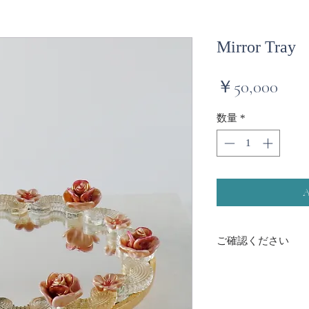
Mirror Tray
価
￥50,000
格
数量
*
ご確認ください
正面から見て左上に
納品時からこの状態