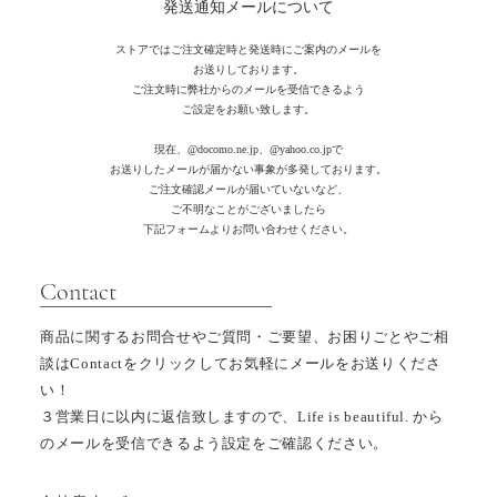
発送通知メールについて
ストアではご注文確定時と発送時にご案内のメールを
お送りしております。
ご注文時に弊社からのメールを受信できるよう
ご設定をお願い致します。
現在、
@docomo.ne.jp、@yahoo.co.jpで
お送りしたメールが届かない事象が多発しております。
ご注文確認メールが届いていないなど、
ご不明なことがございましたら
下記フォームよりお問い合わせください。
​Contact
商品に関するお問合せやご質問・ご要望、お困りごとやご相
談はContactをクリックしてお気軽にメールをお送りくださ
い！
３営業日に以内
に返信致しますので、
Life is beautiful. から
のメールを受信できるよう設定を
ご確認ください。