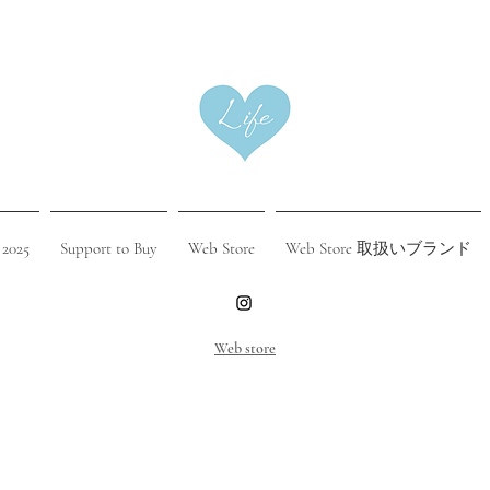
 2025
Support to Buy
Web Store
Web Store 取扱いブランド
​Web store