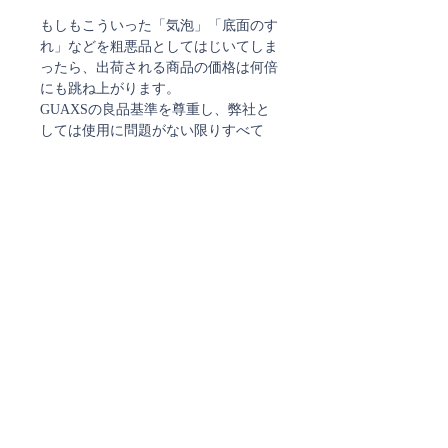
もしもこういった「気泡」「底面のす
れ」などを粗悪品としてはじいてしま
ったら、出荷される商品の価格は何倍
にも跳ね上がります。
GUAXSの良品基準を尊重し、弊社と
しては使用に問題がない限りすべて
「良品」として扱っております。
何を選び、どう生活に取り入れるか？
既にGUAXSをお持ちの方ならご存知
かと思いますが、GUAXSの雰囲気や
佇まいは、なかなか、そうそう他には
ないものです。
GAUXS特有のカット、グレイがかっ
たガラスの色、表面のつややマットな
質感。どれもが特別な輝きをもちま
す。
花を生けても、明かりを灯しても、
GAUXSはそこにあることで特別な雰
囲気をかもします。
リビングでも、ダイニングでも寝室で