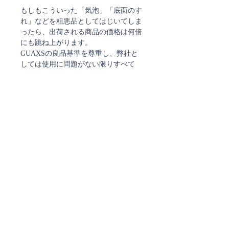
もしもこういった「気泡」「底面のす
れ」などを粗悪品としてはじいてしま
ったら、出荷される商品の価格は何倍
にも跳ね上がります。
GUAXSの良品基準を尊重し、弊社と
しては使用に問題がない限りすべて
「良品」として扱っております。
何を選び、どう生活に取り入れるか？
既にGUAXSをお持ちの方ならご存知
かと思いますが、GUAXSの雰囲気や
佇まいは、なかなか、そうそう他には
ないものです。
GAUXS特有のカット、グレイがかっ
たガラスの色、表面のつややマットな
質感。どれもが特別な輝きをもちま
す。
花を生けても、明かりを灯しても、
GAUXSはそこにあることで特別な雰
囲気をかもします。
リビングでも、ダイニングでも寝室で