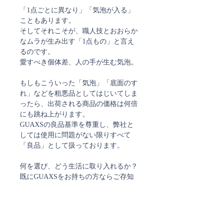
「1点ごとに異なり」「気泡が入る」
こともあります。
そしてそれこそが、職人技とおおらか
なムラが生み出す「1点もの」と言え
るのです。
愛すべき個体差、人の手が生む気泡。
もしもこういった「気泡」「底面のす
れ」などを粗悪品としてはじいてしま
ったら、出荷される商品の価格は何倍
にも跳ね上がります。
GUAXSの良品基準を尊重し、弊社と
しては使用に問題がない限りすべて
「良品」として扱っております。
何を選び、どう生活に取り入れるか？
既にGUAXSをお持ちの方ならご存知
かと思いますが、GUAXSの雰囲気や
佇まいは、なかなか、そうそう他には
ないものです。
GAUXS特有のカット、グレイがかっ