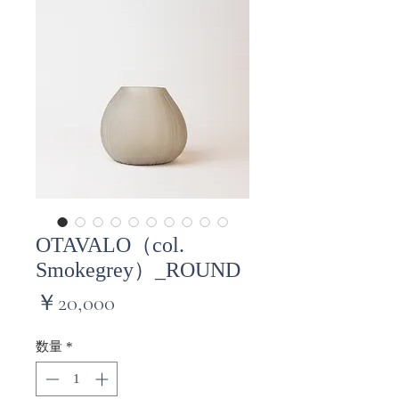
OTAVALO（col.
Smokegrey）_ROUND
価
￥20,000
格
数量
*