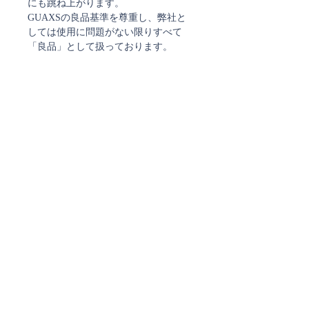
にも跳ね上がります。
GUAXSの良品基準を尊重し、弊社と
しては使用に問題がない限りすべて
「良品」として扱っております。
何を選び、どう生活に取り入れるか？
既にGUAXSをお持ちの方ならご存知
かと思いますが、GUAXSの雰囲気や
佇まいは、なかなか、そうそう他には
ないものです。
GAUXS特有のカット、グレイがかっ
たガラスの色、表面のつややマットな
質感。どれもが特別な輝きをもちま
す。
花を生けても、明かりを灯しても、
GAUXSはそこにあることで特別な雰
囲気をかもします。
リビングでも、ダイニングでも寝室で
も。GAUXSのこの特別な存在が素敵
な時間を演出することを確信していま
す。