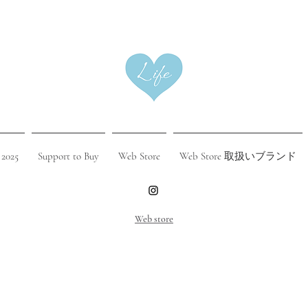
 2025
Support to Buy
Web Store
Web Store 取扱いブランド
​Web store