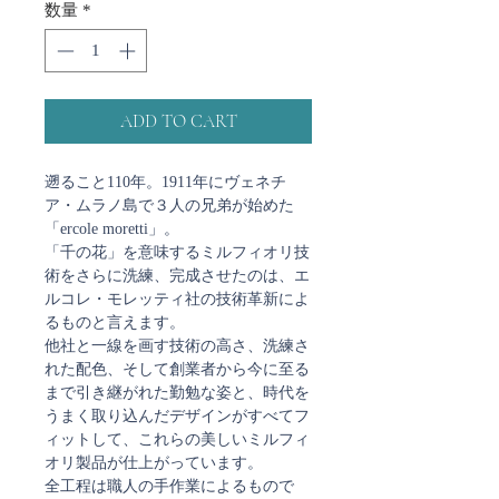
数量
*
ADD TO CART
遡ること110年。1911年にヴェネチ
ア・ムラノ島で３人の兄弟が始めた
「ercole moretti」。
「千の花」を意味するミルフィオリ技
術をさらに洗練、完成させたのは、エ
ルコレ・モレッティ社の技術革新によ
るものと言えます。
他社と一線を画す技術の高さ、洗練さ
れた配色、そして創業者から今に至る
まで引き継がれた勤勉な姿と、時代を
うまく取り込んだデザインがすべてフ
ィットして、これらの美しいミルフィ
オリ製品が仕上がっています。
全工程は職人の手作業によるもので