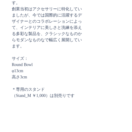
す。
創業当初はアクセサリーに特化してい
ましたが、今では国際的に活躍するデ
ザイナーとのコラボレーションによっ
て、インテリアに美しさと洗練を添え
る多彩な製品を、クラシックなものか
らモダンなものなで幅広く展開してい
ます。
サイズ：
Round Bowl
φ13cm
高さ3cm
＊専用のスタンド
（Stand_M ￥1,000）は別売りです
製品の特性について
ミルフィオリと呼ばれるガラスパーツ
個箱について
を職人の方が手で並べ、組み合わせて