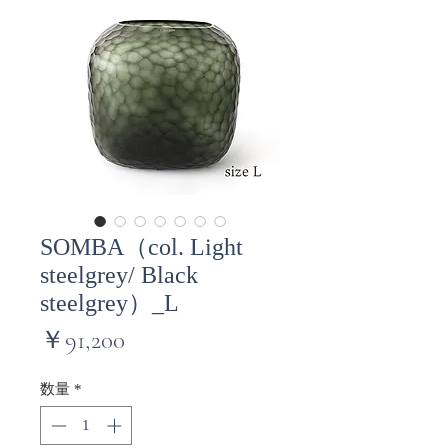
SOMBA（col. Light
steelgrey/ Black
steelgrey）_L
価
￥91,200
格
数量
*